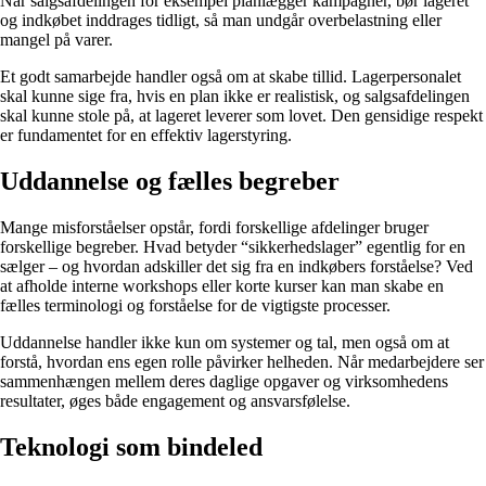
Når salgsafdelingen for eksempel planlægger kampagner, bør lageret
og indkøbet inddrages tidligt, så man undgår overbelastning eller
mangel på varer.
Et godt samarbejde handler også om at skabe tillid. Lagerpersonalet
skal kunne sige fra, hvis en plan ikke er realistisk, og salgsafdelingen
skal kunne stole på, at lageret leverer som lovet. Den gensidige respekt
er fundamentet for en effektiv lagerstyring.
Uddannelse og fælles begreber
Mange misforståelser opstår, fordi forskellige afdelinger bruger
forskellige begreber. Hvad betyder “sikkerhedslager” egentlig for en
sælger – og hvordan adskiller det sig fra en indkøbers forståelse? Ved
at afholde interne workshops eller korte kurser kan man skabe en
fælles terminologi og forståelse for de vigtigste processer.
Uddannelse handler ikke kun om systemer og tal, men også om at
forstå, hvordan ens egen rolle påvirker helheden. Når medarbejdere ser
sammenhængen mellem deres daglige opgaver og virksomhedens
resultater, øges både engagement og ansvarsfølelse.
Teknologi som bindeled