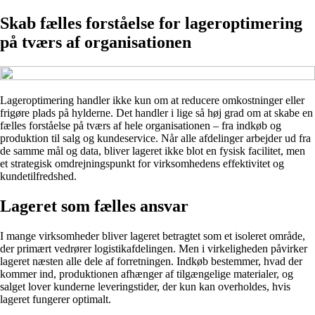
Skab fælles forståelse for lageroptimering
på tværs af organisationen
Lageroptimering handler ikke kun om at reducere omkostninger eller
frigøre plads på hylderne. Det handler i lige så høj grad om at skabe en
fælles forståelse på tværs af hele organisationen – fra indkøb og
produktion til salg og kundeservice. Når alle afdelinger arbejder ud fra
de samme mål og data, bliver lageret ikke blot en fysisk facilitet, men
et strategisk omdrejningspunkt for virksomhedens effektivitet og
kundetilfredshed.
Lageret som fælles ansvar
I mange virksomheder bliver lageret betragtet som et isoleret område,
der primært vedrører logistikafdelingen. Men i virkeligheden påvirker
lageret næsten alle dele af forretningen. Indkøb bestemmer, hvad der
kommer ind, produktionen afhænger af tilgængelige materialer, og
salget lover kunderne leveringstider, der kun kan overholdes, hvis
lageret fungerer optimalt.