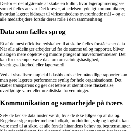
Derfor er det afgørende at skabe en kultur, hvor lageroptimering ses
som et fælles ansvar. Det kræver, at ledelsen tydeligt kommunikerer,
hvordan lageret bidrager til virksomhedens overordnede mål – og at
alle medarbejdere forstår deres rolle i den sammenhæng.
Data som fælles sprog
Et af de mest effektive redskaber til at skabe fælles forståelse er data.
Når alle afdelinger arbejder ud fra de samme tal og rapporter, bliver
dialogen mere objektiv og mindre præget af mavefornemmelser. Det
kan for eksempel være data om omsætningshastighed,
leveringssikkerhed eller lagerværdi.
Ved at visualisere nøgletal i dashboards eller månedlige rapporter kan
man gøre lagerets performance synlig for hele organisationen. Det
skaber transparens og gør det lettere at identificere flaskehalse,
overflødige varer eller urealistiske forventninger.
Kommunikation og samarbejde på tværs
Selv de bedste data mister værdi, hvis de ikke følges op af dialog.
Regelmæssige møder mellem indkøb, produktion, salg og logistik kan
være med til at sikre, at alle forstår hinandens behov og begrænsninger.