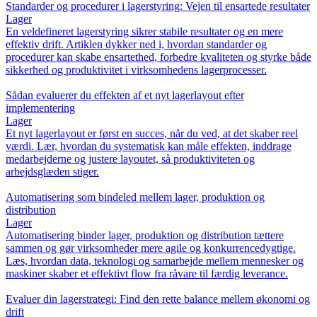
Standarder og procedurer i lagerstyring: Vejen til ensartede resultater
Lager
En veldefineret lagerstyring sikrer stabile resultater og en mere
effektiv drift. Artiklen dykker ned i, hvordan standarder og
procedurer kan skabe ensartethed, forbedre kvaliteten og styrke både
sikkerhed og produktivitet i virksomhedens lagerprocesser.
Sådan evaluerer du effekten af et nyt lagerlayout efter
implementering
Lager
Et nyt lagerlayout er først en succes, når du ved, at det skaber reel
værdi. Lær, hvordan du systematisk kan måle effekten, inddrage
medarbejderne og justere layoutet, så produktiviteten og
arbejdsglæden stiger.
Automatisering som bindeled mellem lager, produktion og
distribution
Lager
Automatisering binder lager, produktion og distribution tættere
sammen og gør virksomheder mere agile og konkurrencedygtige.
Læs, hvordan data, teknologi og samarbejde mellem mennesker og
maskiner skaber et effektivt flow fra råvare til færdig leverance.
Evaluer din lagerstrategi: Find den rette balance mellem økonomi og
drift