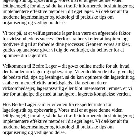
lagerlogistik og opbevaring. Vores mål er at gøre denne viden
lettilgængelig for alle, så du kan træffe informerede beslutninger og
implementere effektive metoder i dit eget lager. Vi dækker alt fra
moderne lagerløsninger og teknologi til praktiske tips om
organisering og vedligeholdelse.
Vi tror på, at et velfungerende lager kan være en afgørende faktor
for virksomhedens succes. Derfor stræber vi efter at inspirere og
motivere dig til at forbedre dine processer. Gennem vores artikler,
guides og analyser giver vi dig de værktøjer, du behøver for at
optimere din lagerdrift.
Velkommen til Bedre Lager – dit go-to online medie for alt, hvad
der handler om lager og opbevaring. Vi er dedikerede til at give dig
de bedste råd, tips og løsninger, så du kan optimere din lagerdrift og
skabe en mere effektiv arbejdsplads. Uanset om du er
virksomhedsejer, lageransvarlig eller blot interesseret i emnet, er vi
her for at hjælpe dig med at navigere i lagerets komplekse verden.
Hos Bedre Lager samler vi viden fra eksperter inden for
lagerlogistik og opbevaring. Vores mål er at gøre denne viden
lettilgængelig for alle, så du kan træffe informerede beslutninger og
implementere effektive metoder i dit eget lager. Vi dækker alt fra
moderne lagerløsninger og teknologi til praktiske tips om
organisering og vedligeholdelse.