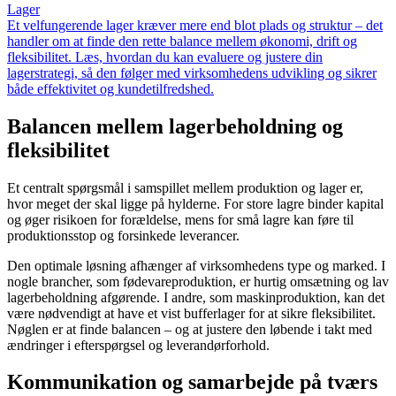
Lager
Et velfungerende lager kræver mere end blot plads og struktur – det
handler om at finde den rette balance mellem økonomi, drift og
fleksibilitet. Læs, hvordan du kan evaluere og justere din
lagerstrategi, så den følger med virksomhedens udvikling og sikrer
både effektivitet og kundetilfredshed.
Balancen mellem lagerbeholdning og
fleksibilitet
Et centralt spørgsmål i samspillet mellem produktion og lager er,
hvor meget der skal ligge på hylderne. For store lagre binder kapital
og øger risikoen for forældelse, mens for små lagre kan føre til
produktionsstop og forsinkede leverancer.
Den optimale løsning afhænger af virksomhedens type og marked. I
nogle brancher, som fødevareproduktion, er hurtig omsætning og lav
lagerbeholdning afgørende. I andre, som maskinproduktion, kan det
være nødvendigt at have et vist bufferlager for at sikre fleksibilitet.
Nøglen er at finde balancen – og at justere den løbende i takt med
ændringer i efterspørgsel og leverandørforhold.
Kommunikation og samarbejde på tværs