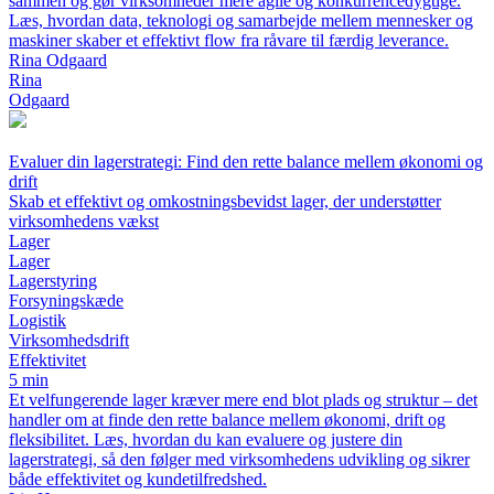
sammen og gør virksomheder mere agile og konkurrencedygtige.
Læs, hvordan data, teknologi og samarbejde mellem mennesker og
maskiner skaber et effektivt flow fra råvare til færdig leverance.
Rina Odgaard
Rina
Odgaard
Evaluer din lagerstrategi: Find den rette balance mellem økonomi og
drift
Skab et effektivt og omkostningsbevidst lager, der understøtter
virksomhedens vækst
Lager
Lager
Lagerstyring
Forsyningskæde
Logistik
Virksomhedsdrift
Effektivitet
5 min
Et velfungerende lager kræver mere end blot plads og struktur – det
handler om at finde den rette balance mellem økonomi, drift og
fleksibilitet. Læs, hvordan du kan evaluere og justere din
lagerstrategi, så den følger med virksomhedens udvikling og sikrer
både effektivitet og kundetilfredshed.