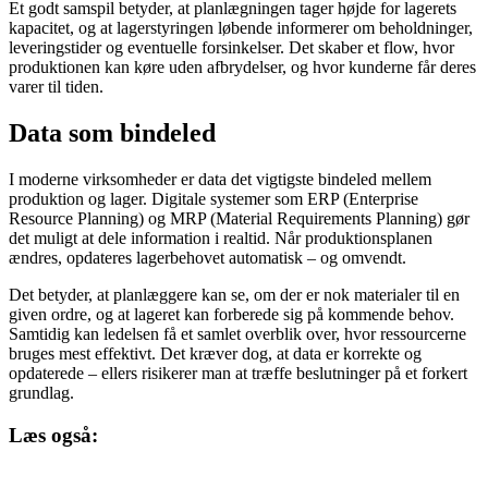
Et godt samspil betyder, at planlægningen tager højde for lagerets
kapacitet, og at lagerstyringen løbende informerer om beholdninger,
leveringstider og eventuelle forsinkelser. Det skaber et flow, hvor
produktionen kan køre uden afbrydelser, og hvor kunderne får deres
varer til tiden.
Data som bindeled
I moderne virksomheder er data det vigtigste bindeled mellem
produktion og lager. Digitale systemer som ERP (Enterprise
Resource Planning) og MRP (Material Requirements Planning) gør
det muligt at dele information i realtid. Når produktionsplanen
ændres, opdateres lagerbehovet automatisk – og omvendt.
Det betyder, at planlæggere kan se, om der er nok materialer til en
given ordre, og at lageret kan forberede sig på kommende behov.
Samtidig kan ledelsen få et samlet overblik over, hvor ressourcerne
bruges mest effektivt. Det kræver dog, at data er korrekte og
opdaterede – ellers risikerer man at træffe beslutninger på et forkert
grundlag.
Læs også: