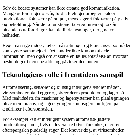
Selv de bedste systemer kan ikke erstatte god kommunikation.
Mange udfordringer opstår, fordi afdelinger arbejder i siloer –
produktionen fokuserer på output, mens lageret fokuserer på plads
og beholdning. Når de to funktioner taler sammen og forstår
hinandens udfordringer, kan de finde løsninger, der gavner
helheden.
Regelmæssige møder, fælles målsætninger og klare ansvarsområder
kan styrke samarbejdet. Det handler ikke kun om at dele
information, men også om at skabe en fælles forståelse af, hvordan
beslutninger i den ene afdeling påvirker den anden.
Teknologiens rolle i fremtidens samspil
Automatisering, sensorer og kunstig intelligens ændrer måden,
virksomheder planlægger og styrer deres produktion og lager på.
Med realtidsdata fra maskiner og lagersystemer kan planlægningen
blive mere præcis, og lagerstyringen kan reagere hurtigere på
ændringer i efterspørgslen.
For eksempel kan et intelligent system automatisk justere
produktionsplanen, hvis en leverance bliver forsinket, eller hvis
efterspørgslen pludselig stiger. Det kræver dog, at virksomheden