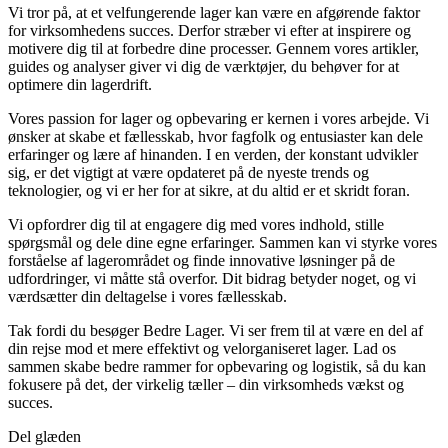
Vi tror på, at et velfungerende lager kan være en afgørende faktor
for virksomhedens succes. Derfor stræber vi efter at inspirere og
motivere dig til at forbedre dine processer. Gennem vores artikler,
guides og analyser giver vi dig de værktøjer, du behøver for at
optimere din lagerdrift.
Vores passion for lager og opbevaring er kernen i vores arbejde. Vi
ønsker at skabe et fællesskab, hvor fagfolk og entusiaster kan dele
erfaringer og lære af hinanden. I en verden, der konstant udvikler
sig, er det vigtigt at være opdateret på de nyeste trends og
teknologier, og vi er her for at sikre, at du altid er et skridt foran.
Vi opfordrer dig til at engagere dig med vores indhold, stille
spørgsmål og dele dine egne erfaringer. Sammen kan vi styrke vores
forståelse af lagerområdet og finde innovative løsninger på de
udfordringer, vi måtte stå overfor. Dit bidrag betyder noget, og vi
værdsætter din deltagelse i vores fællesskab.
Tak fordi du besøger Bedre Lager. Vi ser frem til at være en del af
din rejse mod et mere effektivt og velorganiseret lager. Lad os
sammen skabe bedre rammer for opbevaring og logistik, så du kan
fokusere på det, der virkelig tæller – din virksomheds vækst og
succes.
Del glæden