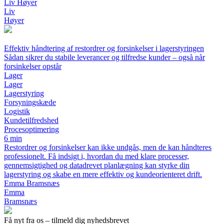
Liv Høyer
Liv
Høyer
Effektiv håndtering af restordrer og forsinkelser i lagerstyringen
Sådan sikrer du stabile leverancer og tilfredse kunder – også når
forsinkelser opstår
Lager
Lager
Lagerstyring
Forsyningskæde
Logistik
Kundetilfredshed
Procesoptimering
6 min
Restordrer og forsinkelser kan ikke undgås, men de kan håndteres
professionelt. Få indsigt i, hvordan du med klare processer,
gennemsigtighed og datadrevet planlægning kan styrke din
lagerstyring og skabe en mere effektiv og kundeorienteret drift.
Emma Bramsnæs
Emma
Bramsnæs
Få nyt fra os – tilmeld dig nyhedsbrevet