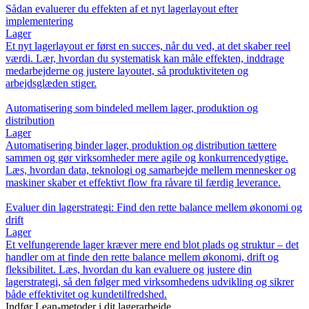
Sådan evaluerer du effekten af et nyt lagerlayout efter
implementering
Lager
Et nyt lagerlayout er først en succes, når du ved, at det skaber reel
værdi. Lær, hvordan du systematisk kan måle effekten, inddrage
medarbejderne og justere layoutet, så produktiviteten og
arbejdsglæden stiger.
Automatisering som bindeled mellem lager, produktion og
distribution
Lager
Automatisering binder lager, produktion og distribution tættere
sammen og gør virksomheder mere agile og konkurrencedygtige.
Læs, hvordan data, teknologi og samarbejde mellem mennesker og
maskiner skaber et effektivt flow fra råvare til færdig leverance.
Evaluer din lagerstrategi: Find den rette balance mellem økonomi og
drift
Lager
Et velfungerende lager kræver mere end blot plads og struktur – det
handler om at finde den rette balance mellem økonomi, drift og
fleksibilitet. Læs, hvordan du kan evaluere og justere din
lagerstrategi, så den følger med virksomhedens udvikling og sikrer
både effektivitet og kundetilfredshed.
Indfør Lean-metoder i dit lagerarbejde