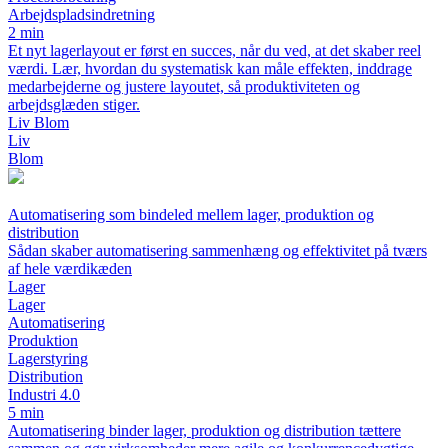
Arbejdspladsindretning
2 min
Et nyt lagerlayout er først en succes, når du ved, at det skaber reel
værdi. Lær, hvordan du systematisk kan måle effekten, inddrage
medarbejderne og justere layoutet, så produktiviteten og
arbejdsglæden stiger.
Liv Blom
Liv
Blom
Automatisering som bindeled mellem lager, produktion og
distribution
Sådan skaber automatisering sammenhæng og effektivitet på tværs
af hele værdikæden
Lager
Lager
Automatisering
Produktion
Lagerstyring
Distribution
Industri 4.0
5 min
Automatisering binder lager, produktion og distribution tættere