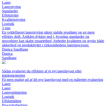
Lager
Lagerstyring
Standarder
Effektivitet
Kvalitetsstyring
Logistik
3 min
En veldefineret lagerstyring sikrer stabile resultater og en mere
effektiv drift. Artiklen dykker ned i, hvordan standarder og
procedurer kan skabe ensartethed, forbedre kvaliteten og styrke både
sikkerhed og produktivitet i virksomhedens lagerprocesser.
Danica Sandhage
Danica
Sandhage
Sådan evaluerer du effekten af et nyt lagerlayout efter
implementering
Få mest muligt ud af dit nye lagerlayout med en målrettet evaluering
Lager
Lager
Lageroptimering
Logistik
Effektmåling
Procesforbedring