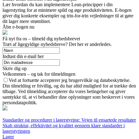
Lær hvordan du kan implementere Lean-principper i din
lagerstyring for at minimere spild og øge produktiviteten. E-bogen
giver dig konkrete eksempler og trin-for-trin vejledninger til at gøre
dit lager mere strømlinet.
Åbn e-bogen nu
Få nyt fra os – tilmeld dig nyhedsbrevet
Træt af ligegyldige nyhedsbreve? Det her er anderledes.
Indtast din e-mail her
Skriv dig op
Velkommen – og tak for tilmeldingen
Ved at fortsætte accepterer jeg brugervilkår og databeskyttelse.
Din tilmelding er frivillig, og du har altid mulighed for at trække den
tilbage. Ved tilmelding accepterer du vores betingelser og giver
samtykke til, at vi behandler dine oplysninger som beskrevet i vores
persondatapolitik.
Standarder og procedurer i lagerstyring: Vejen til ensartede resultater
Skab struktur, effektivitet og kvalitet gennem klare standarder i
lagerstyringen
Lager