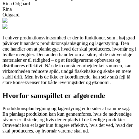
Rina Odgaard
Rina
Odgaard
I enhver produktionsvirksomhed er der to funktioner, som i høj grad
påvirker hinanden: produktionsplanlægning og lagerstyring. Den
ene handler om at planlægge, hvad der skal produceres, hvornår og i
hvilke mængder. Den anden handler om at sikre, at de nødvendige
materialer er til rådighed – og at færdigvarerne opbevares og
distribueres effektivt. Når de to områder arbejder tæt sammen, kan
virksomheden reducere spild, undgå flaskehalse og skabe en mere
stabil drift. Men hvis de ikke er koordinerede, kan selv små fejl få
store konsekvenser for både leveringstider og økonomi.
Hvorfor samspillet er afgørende
Produktionsplanlægning og lagerstyring er to sider af samme sag.
En planlagt produktion kan kun gennemføres, hvis de nødvendige
råvarer er til stede, og hvis der er plads til de færdige produkter.
Omvendt kan et lager kun fungere effektivt, hvis det ved, hvad der
skal produceres, og hvornår varerne skal ud.