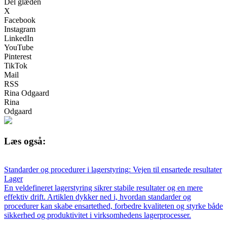
Del glæden
X
Facebook
Instagram
LinkedIn
YouTube
Pinterest
TikTok
Mail
RSS
Rina Odgaard
Rina
Odgaard
Læs også:
Standarder og procedurer i lagerstyring: Vejen til ensartede resultater
Lager
En veldefineret lagerstyring sikrer stabile resultater og en mere
effektiv drift. Artiklen dykker ned i, hvordan standarder og
procedurer kan skabe ensartethed, forbedre kvaliteten og styrke både
sikkerhed og produktivitet i virksomhedens lagerprocesser.