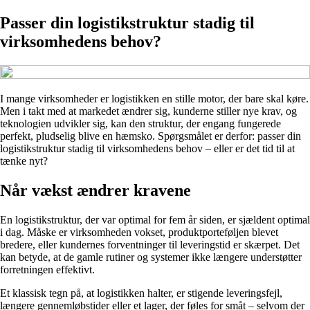
Passer din logistikstruktur stadig til
virksomhedens behov?
I mange virksomheder er logistikken en stille motor, der bare skal køre.
Men i takt med at markedet ændrer sig, kunderne stiller nye krav, og
teknologien udvikler sig, kan den struktur, der engang fungerede
perfekt, pludselig blive en hæmsko. Spørgsmålet er derfor: passer din
logistikstruktur stadig til virksomhedens behov – eller er det tid til at
tænke nyt?
Når vækst ændrer kravene
En logistikstruktur, der var optimal for fem år siden, er sjældent optimal
i dag. Måske er virksomheden vokset, produktporteføljen blevet
bredere, eller kundernes forventninger til leveringstid er skærpet. Det
kan betyde, at de gamle rutiner og systemer ikke længere understøtter
forretningen effektivt.
Et klassisk tegn på, at logistikken halter, er stigende leveringsfejl,
længere gennemløbstider eller et lager, der føles for småt – selvom der