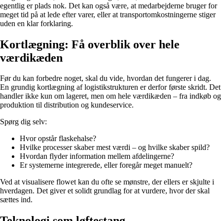
egentlig er plads nok. Det kan også være, at medarbejderne bruger for
meget tid på at lede efter varer, eller at transportomkostningerne stiger
uden en klar forklaring.
Kortlægning: Få overblik over hele
værdikæden
Før du kan forbedre noget, skal du vide, hvordan det fungerer i dag.
En grundig kortlægning af logistikstrukturen er derfor første skridt. Det
handler ikke kun om lageret, men om hele værdikæden – fra indkøb og
produktion til distribution og kundeservice.
Spørg dig selv:
Hvor opstår flaskehalse?
Hvilke processer skaber mest værdi – og hvilke skaber spild?
Hvordan flyder information mellem afdelingerne?
Er systemerne integrerede, eller foregår meget manuelt?
Ved at visualisere flowet kan du ofte se mønstre, der ellers er skjulte i
hverdagen. Det giver et solidt grundlag for at vurdere, hvor der skal
sættes ind.
Teknologi som løftestang