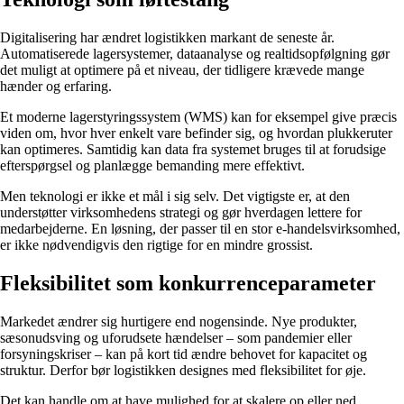
Digitalisering har ændret logistikken markant de seneste år.
Automatiserede lagersystemer, dataanalyse og realtidsopfølgning gør
det muligt at optimere på et niveau, der tidligere krævede mange
hænder og erfaring.
Et moderne lagerstyringssystem (WMS) kan for eksempel give præcis
viden om, hvor hver enkelt vare befinder sig, og hvordan plukkeruter
kan optimeres. Samtidig kan data fra systemet bruges til at forudsige
efterspørgsel og planlægge bemanding mere effektivt.
Men teknologi er ikke et mål i sig selv. Det vigtigste er, at den
understøtter virksomhedens strategi og gør hverdagen lettere for
medarbejderne. En løsning, der passer til en stor e-handelsvirksomhed,
er ikke nødvendigvis den rigtige for en mindre grossist.
Fleksibilitet som konkurrenceparameter
Markedet ændrer sig hurtigere end nogensinde. Nye produkter,
sæsonudsving og uforudsete hændelser – som pandemier eller
forsyningskriser – kan på kort tid ændre behovet for kapacitet og
struktur. Derfor bør logistikken designes med fleksibilitet for øje.
Det kan handle om at have mulighed for at skalere op eller ned,