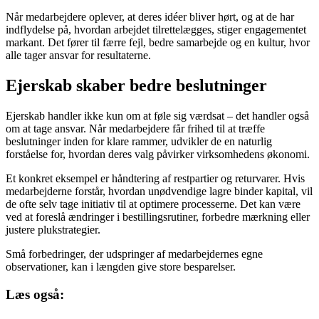
Når medarbejdere oplever, at deres idéer bliver hørt, og at de har
indflydelse på, hvordan arbejdet tilrettelægges, stiger engagementet
markant. Det fører til færre fejl, bedre samarbejde og en kultur, hvor
alle tager ansvar for resultaterne.
Ejerskab skaber bedre beslutninger
Ejerskab handler ikke kun om at føle sig værdsat – det handler også
om at tage ansvar. Når medarbejdere får frihed til at træffe
beslutninger inden for klare rammer, udvikler de en naturlig
forståelse for, hvordan deres valg påvirker virksomhedens økonomi.
Et konkret eksempel er håndtering af restpartier og returvarer. Hvis
medarbejderne forstår, hvordan unødvendige lagre binder kapital, vil
de ofte selv tage initiativ til at optimere processerne. Det kan være
ved at foreslå ændringer i bestillingsrutiner, forbedre mærkning eller
justere plukstrategier.
Små forbedringer, der udspringer af medarbejdernes egne
observationer, kan i længden give store besparelser.
Læs også: