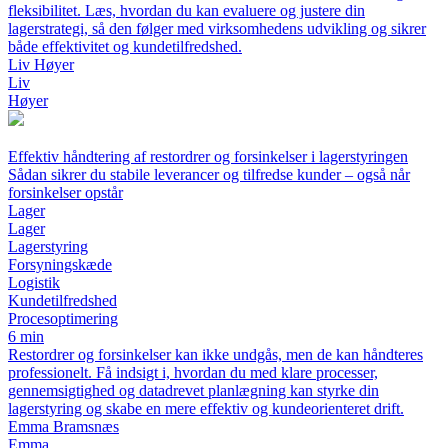
fleksibilitet. Læs, hvordan du kan evaluere og justere din
lagerstrategi, så den følger med virksomhedens udvikling og sikrer
både effektivitet og kundetilfredshed.
Liv Høyer
Liv
Høyer
Effektiv håndtering af restordrer og forsinkelser i lagerstyringen
Sådan sikrer du stabile leverancer og tilfredse kunder – også når
forsinkelser opstår
Lager
Lager
Lagerstyring
Forsyningskæde
Logistik
Kundetilfredshed
Procesoptimering
6 min
Restordrer og forsinkelser kan ikke undgås, men de kan håndteres
professionelt. Få indsigt i, hvordan du med klare processer,
gennemsigtighed og datadrevet planlægning kan styrke din
lagerstyring og skabe en mere effektiv og kundeorienteret drift.
Emma Bramsnæs
Emma