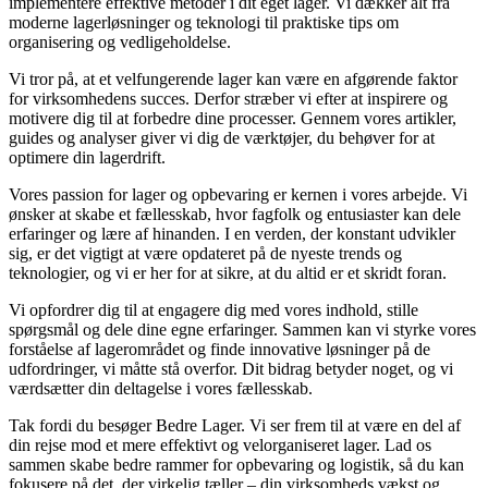
implementere effektive metoder i dit eget lager. Vi dækker alt fra
moderne lagerløsninger og teknologi til praktiske tips om
organisering og vedligeholdelse.
Vi tror på, at et velfungerende lager kan være en afgørende faktor
for virksomhedens succes. Derfor stræber vi efter at inspirere og
motivere dig til at forbedre dine processer. Gennem vores artikler,
guides og analyser giver vi dig de værktøjer, du behøver for at
optimere din lagerdrift.
Vores passion for lager og opbevaring er kernen i vores arbejde. Vi
ønsker at skabe et fællesskab, hvor fagfolk og entusiaster kan dele
erfaringer og lære af hinanden. I en verden, der konstant udvikler
sig, er det vigtigt at være opdateret på de nyeste trends og
teknologier, og vi er her for at sikre, at du altid er et skridt foran.
Vi opfordrer dig til at engagere dig med vores indhold, stille
spørgsmål og dele dine egne erfaringer. Sammen kan vi styrke vores
forståelse af lagerområdet og finde innovative løsninger på de
udfordringer, vi måtte stå overfor. Dit bidrag betyder noget, og vi
værdsætter din deltagelse i vores fællesskab.
Tak fordi du besøger Bedre Lager. Vi ser frem til at være en del af
din rejse mod et mere effektivt og velorganiseret lager. Lad os
sammen skabe bedre rammer for opbevaring og logistik, så du kan
fokusere på det, der virkelig tæller – din virksomheds vækst og