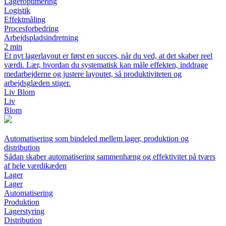
Lageroptimering
Logistik
Effektmåling
Procesforbedring
Arbejdspladsindretning
2 min
Et nyt lagerlayout er først en succes, når du ved, at det skaber reel
værdi. Lær, hvordan du systematisk kan måle effekten, inddrage
medarbejderne og justere layoutet, så produktiviteten og
arbejdsglæden stiger.
Liv Blom
Liv
Blom
Automatisering som bindeled mellem lager, produktion og
distribution
Sådan skaber automatisering sammenhæng og effektivitet på tværs
af hele værdikæden
Lager
Lager
Automatisering
Produktion
Lagerstyring
Distribution