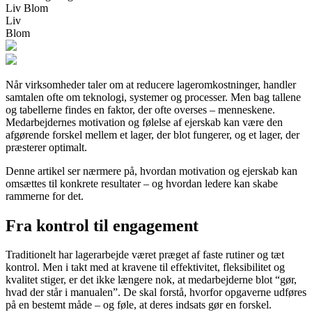
Liv Blom
Liv
Blom
Når virksomheder taler om at reducere lageromkostninger, handler
samtalen ofte om teknologi, systemer og processer. Men bag tallene
og tabellerne findes en faktor, der ofte overses – menneskene.
Medarbejdernes motivation og følelse af ejerskab kan være den
afgørende forskel mellem et lager, der blot fungerer, og et lager, der
præsterer optimalt.
Denne artikel ser nærmere på, hvordan motivation og ejerskab kan
omsættes til konkrete resultater – og hvordan ledere kan skabe
rammerne for det.
Fra kontrol til engagement
Traditionelt har lagerarbejde været præget af faste rutiner og tæt
kontrol. Men i takt med at kravene til effektivitet, fleksibilitet og
kvalitet stiger, er det ikke længere nok, at medarbejderne blot “gør,
hvad der står i manualen”. De skal forstå, hvorfor opgaverne udføres
på en bestemt måde – og føle, at deres indsats gør en forskel.