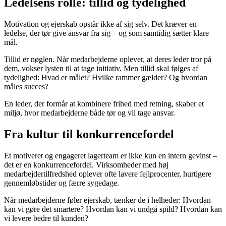
Ledelsens rolle: tillid og tydelighed
Motivation og ejerskab opstår ikke af sig selv. Det kræver en
ledelse, der tør give ansvar fra sig – og som samtidig sætter klare
mål.
Tillid er nøglen. Når medarbejderne oplever, at deres leder tror på
dem, vokser lysten til at tage initiativ. Men tillid skal følges af
tydelighed: Hvad er målet? Hvilke rammer gælder? Og hvordan
måles succes?
En leder, der formår at kombinere frihed med retning, skaber et
miljø, hvor medarbejderne både tør og vil tage ansvar.
Fra kultur til konkurrencefordel
Et motiveret og engageret lagerteam er ikke kun en intern gevinst –
det er en konkurrencefordel. Virksomheder med høj
medarbejdertilfredshed oplever ofte lavere fejlprocenter, hurtigere
gennemløbstider og færre sygedage.
Når medarbejderne føler ejerskab, tænker de i helheder: Hvordan
kan vi gøre det smartere? Hvordan kan vi undgå spild? Hvordan kan
vi levere bedre til kunden?