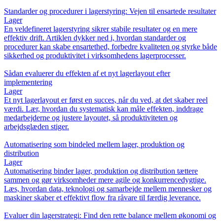
Standarder og procedurer i lagerstyring: Vejen til ensartede resultater
Lager
En veldefineret lagerstyring sikrer stabile resultater og en mere
effektiv drift. Artiklen dykker ned i, hvordan standarder og
procedurer kan skabe ensartethed, forbedre kvaliteten og styrke både
sikkerhed og produktivitet i virksomhedens lagerprocesser.
Sådan evaluerer du effekten af et nyt lagerlayout efter
implementering
Lager
Et nyt lagerlayout er først en succes, når du ved, at det skaber reel
værdi. Lær, hvordan du systematisk kan måle effekten, inddrage
medarbejderne og justere layoutet, så produktiviteten og
arbejdsglæden stiger.
Automatisering som bindeled mellem lager, produktion og
distribution
Lager
Automatisering binder lager, produktion og distribution tættere
sammen og gør virksomheder mere agile og konkurrencedygtige.
Læs, hvordan data, teknologi og samarbejde mellem mennesker og
maskiner skaber et effektivt flow fra råvare til færdig leverance.
Evaluer din lagerstrategi: Find den rette balance mellem økonomi og