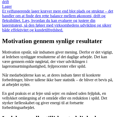
drift
Lager
Et velfungerende lager kræver mere end blot plads og struktur – det
handler om at finde den rette balance mellem økonomi, drift og
fleksibilitet. Læs, hvordan du kan evaluere og justere din
lagerstrategi, så den følger med virksomhedens udvikling og sikrer
både effektivitet og kundetilfredshed.
Motivation gennem synlige resultater
Motivation opstår, når indsatsen giver mening. Derfor er det vigtigt,
at ledelsen synliggør resultaterne af det daglige arbejde. Det kan
være gennem enkle nøgletal, der viser udviklingen i
lageromsætningshastighed, fejlprocenter eller spild.
Når medarbejderne kan se, at deres indsats fører til konkrete
forbedringer, bliver tallene ikke bare statistik – de bliver et bevis på,
at arbejdet nytter.
En god praksis er at fejre små sejre: en måned uden fejlpluk, en
vellykket omlægning af et område eller en reduktion i spild. Det
styrker fællesskabet og giver energi til at fortsætte
forbedringsarbejdet.