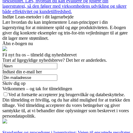
fleksibilitet. Læs, hvordan du kan evaluere og justere din
lagerstrategi, så den følger med virksomhedens udvikling og sikrer
både effektivitet og kundetilfredshed.
Indfør Lean-metoder i dit lagerarbejde
Lær hvordan du kan implementere Lean-principper i din
lagerstyring for at minimere spild og øge produktiviteten. E-bogen
giver dig konkrete eksempler og trin-for-trin vejledninger til at gøre
dit lager mere strømlinet.
Åbn e-bogen nu
Få nyt fra os – tilmeld dig nyhedsbrevet
Træt af ligegyldige nyhedsbreve? Det her er anderledes.
Indtast din e-mail her
Skriv dig op
Velkommen – og tak for tilmeldingen
Ved at fortsætte accepterer jeg brugervilkår og databeskyttelse.
Din tilmelding er frivillig, og du har altid mulighed for at trække den
tilbage. Ved tilmelding accepterer du vores betingelser og giver
samtykke til, at vi behandler dine oplysninger som beskrevet i vores
persondatapolitik.
Standarder og procedurer i lagerstyring: Vejen til ensartede resultater