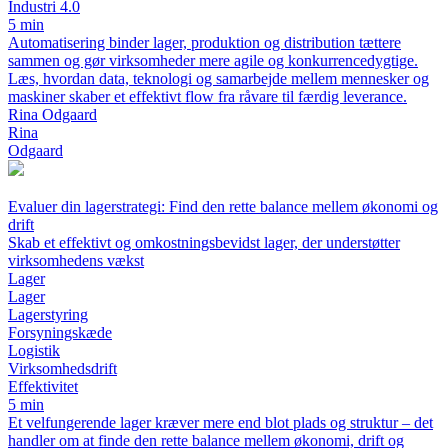
Industri 4.0
5 min
Automatisering binder lager, produktion og distribution tættere
sammen og gør virksomheder mere agile og konkurrencedygtige.
Læs, hvordan data, teknologi og samarbejde mellem mennesker og
maskiner skaber et effektivt flow fra råvare til færdig leverance.
Rina Odgaard
Rina
Odgaard
Evaluer din lagerstrategi: Find den rette balance mellem økonomi og
drift
Skab et effektivt og omkostningsbevidst lager, der understøtter
virksomhedens vækst
Lager
Lager
Lagerstyring
Forsyningskæde
Logistik
Virksomhedsdrift
Effektivitet
5 min
Et velfungerende lager kræver mere end blot plads og struktur – det
handler om at finde den rette balance mellem økonomi, drift og