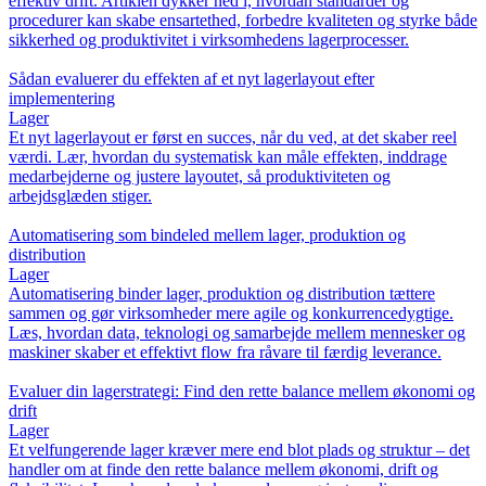
effektiv drift. Artiklen dykker ned i, hvordan standarder og
procedurer kan skabe ensartethed, forbedre kvaliteten og styrke både
sikkerhed og produktivitet i virksomhedens lagerprocesser.
Sådan evaluerer du effekten af et nyt lagerlayout efter
implementering
Lager
Et nyt lagerlayout er først en succes, når du ved, at det skaber reel
værdi. Lær, hvordan du systematisk kan måle effekten, inddrage
medarbejderne og justere layoutet, så produktiviteten og
arbejdsglæden stiger.
Automatisering som bindeled mellem lager, produktion og
distribution
Lager
Automatisering binder lager, produktion og distribution tættere
sammen og gør virksomheder mere agile og konkurrencedygtige.
Læs, hvordan data, teknologi og samarbejde mellem mennesker og
maskiner skaber et effektivt flow fra råvare til færdig leverance.
Evaluer din lagerstrategi: Find den rette balance mellem økonomi og
drift
Lager
Et velfungerende lager kræver mere end blot plads og struktur – det
handler om at finde den rette balance mellem økonomi, drift og