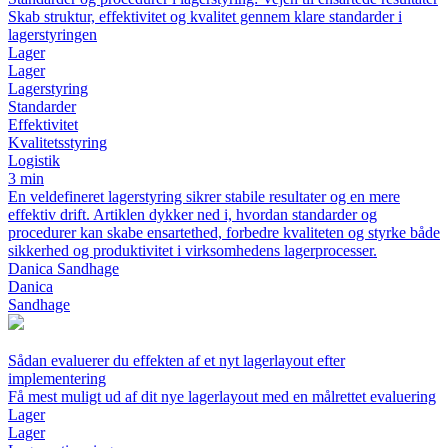
Skab struktur, effektivitet og kvalitet gennem klare standarder i
lagerstyringen
Lager
Lager
Lagerstyring
Standarder
Effektivitet
Kvalitetsstyring
Logistik
3 min
En veldefineret lagerstyring sikrer stabile resultater og en mere
effektiv drift. Artiklen dykker ned i, hvordan standarder og
procedurer kan skabe ensartethed, forbedre kvaliteten og styrke både
sikkerhed og produktivitet i virksomhedens lagerprocesser.
Danica Sandhage
Danica
Sandhage
Sådan evaluerer du effekten af et nyt lagerlayout efter
implementering
Få mest muligt ud af dit nye lagerlayout med en målrettet evaluering
Lager
Lager