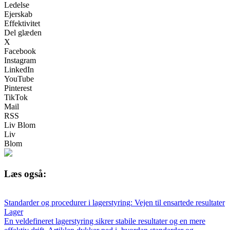
Ledelse
Ejerskab
Effektivitet
Del glæden
X
Facebook
Instagram
LinkedIn
YouTube
Pinterest
TikTok
Mail
RSS
Liv Blom
Liv
Blom
Læs også:
Standarder og procedurer i lagerstyring: Vejen til ensartede resultater
Lager
En veldefineret lagerstyring sikrer stabile resultater og en mere