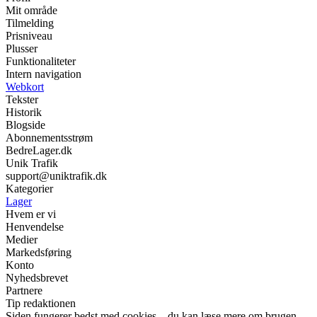
Mit område
Tilmelding
Prisniveau
Plusser
Funktionaliteter
Intern navigation
Webkort
Tekster
Historik
Blogside
Abonnementsstrøm
BedreLager.dk
Unik Trafik
support@uniktrafik.dk
Kategorier
Lager
Hvem er vi
Henvendelse
Medier
Markedsføring
Konto
Nyhedsbrevet
Partnere
Tip redaktionen
Siden fungerer bedst med cookies – du kan læse mere om brugen