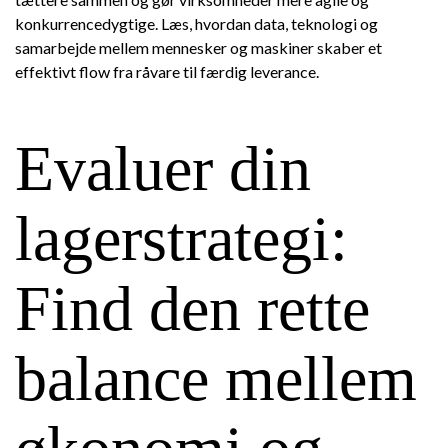
konkurrencedygtige. Læs, hvordan data, teknologi og
samarbejde mellem mennesker og maskiner skaber et
effektivt flow fra råvare til færdig leverance.
Evaluer din
lagerstrategi:
Find den rette
balance mellem