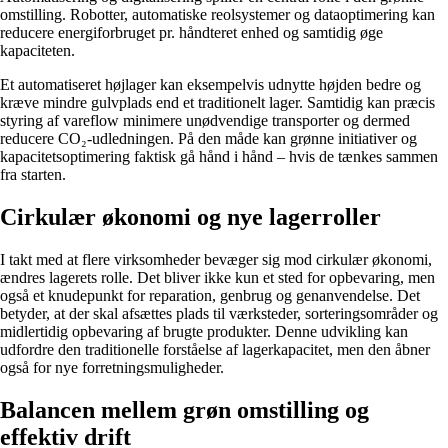
omstilling. Robotter, automatiske reolsystemer og dataoptimering kan
reducere energiforbruget pr. håndteret enhed og samtidig øge
kapaciteten.
Et automatiseret højlager kan eksempelvis udnytte højden bedre og
kræve mindre gulvplads end et traditionelt lager. Samtidig kan præcis
styring af vareflow minimere unødvendige transporter og dermed
reducere CO₂-udledningen. På den måde kan grønne initiativer og
kapacitetsoptimering faktisk gå hånd i hånd – hvis de tænkes sammen
fra starten.
Cirkulær økonomi og nye lagerroller
I takt med at flere virksomheder bevæger sig mod cirkulær økonomi,
ændres lagerets rolle. Det bliver ikke kun et sted for opbevaring, men
også et knudepunkt for reparation, genbrug og genanvendelse. Det
betyder, at der skal afsættes plads til værksteder, sorteringsområder og
midlertidig opbevaring af brugte produkter. Denne udvikling kan
udfordre den traditionelle forståelse af lagerkapacitet, men den åbner
også for nye forretningsmuligheder.
Balancen mellem grøn omstilling og
effektiv drift