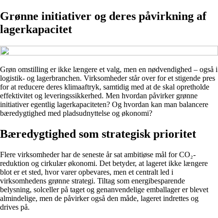
Grønne initiativer og deres påvirkning af
lagerkapacitet
Grøn omstilling er ikke længere et valg, men en nødvendighed – også i
logistik- og lagerbranchen. Virksomheder står over for et stigende pres
for at reducere deres klimaaftryk, samtidig med at de skal opretholde
effektivitet og leveringssikkerhed. Men hvordan påvirker grønne
initiativer egentlig lagerkapaciteten? Og hvordan kan man balancere
bæredygtighed med pladsudnyttelse og økonomi?
Bæredygtighed som strategisk prioritet
Flere virksomheder har de seneste år sat ambitiøse mål for CO₂-
reduktion og cirkulær økonomi. Det betyder, at lageret ikke længere
blot er et sted, hvor varer opbevares, men et centralt led i
virksomhedens grønne strategi. Tiltag som energibesparende
belysning, solceller på taget og genanvendelige emballager er blevet
almindelige, men de påvirker også den måde, lageret indrettes og
drives på.