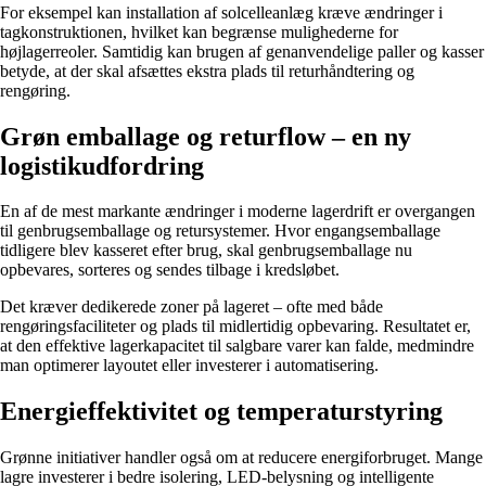
For eksempel kan installation af solcelleanlæg kræve ændringer i
tagkonstruktionen, hvilket kan begrænse mulighederne for
højlagerreoler. Samtidig kan brugen af genanvendelige paller og kasser
betyde, at der skal afsættes ekstra plads til returhåndtering og
rengøring.
Grøn emballage og returflow – en ny
logistikudfordring
En af de mest markante ændringer i moderne lagerdrift er overgangen
til genbrugsemballage og retursystemer. Hvor engangsemballage
tidligere blev kasseret efter brug, skal genbrugsemballage nu
opbevares, sorteres og sendes tilbage i kredsløbet.
Det kræver dedikerede zoner på lageret – ofte med både
rengøringsfaciliteter og plads til midlertidig opbevaring. Resultatet er,
at den effektive lagerkapacitet til salgbare varer kan falde, medmindre
man optimerer layoutet eller investerer i automatisering.
Energieffektivitet og temperaturstyring
Grønne initiativer handler også om at reducere energiforbruget. Mange
lagre investerer i bedre isolering, LED-belysning og intelligente