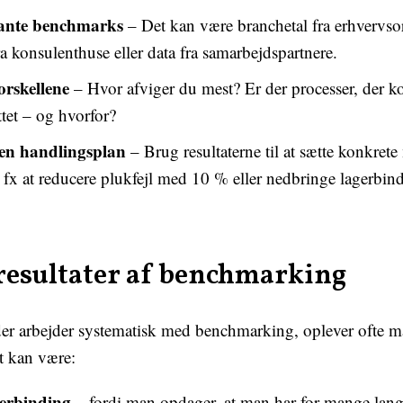
vante benchmarks
– Det kan være branchetal fra erhvervsor
ra konsulenthuse eller data fra samarbejdspartnere.
orskellene
– Hvor afviger du mest? Er der processer, der k
tet – og hvorfor?
en handlingsplan
– Brug resultaterne til at sætte konkrete
, fx at reducere plukfejl med 10 % eller nedbringe lagerbi
resultater af benchmarking
er arbejder systematisk med benchmarking, oplever ofte m
t kan være:
gerbinding
– fordi man opdager, at man har for mange lan