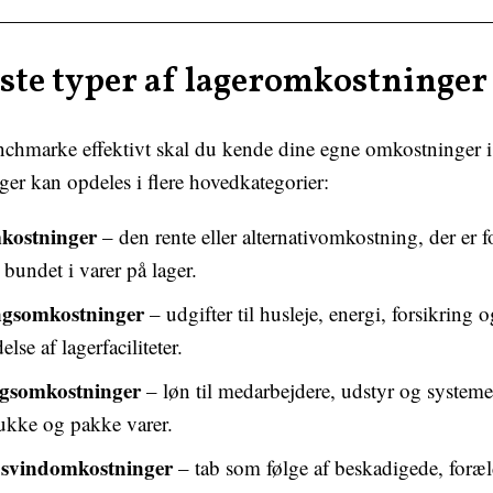
gste typer af lageromkostninger
chmarke effektivt skal du kende dine egne omkostninger i 
r kan opdeles i flere hovedkategorier:
kostninger
– den rente eller alternativomkostning, der er 
bundet i varer på lager.
gsomkostninger
– udgifter til husleje, energi, forsikring o
lse af lagerfaciliteter.
gsomkostninger
– løn til medarbejdere, udstyr og systemer
plukke og pakke varer.
g svindomkostninger
– tab som følge af beskadigede, foræld