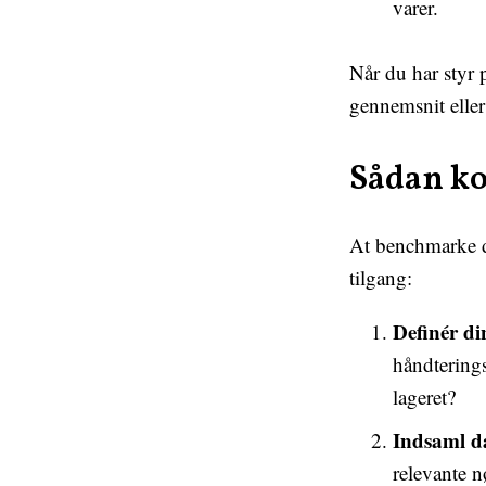
varer.
Når du har styr
gennemsnit eller
Sådan k
At benchmarke di
tilgang:
Definér di
håndterings
lageret?
Indsaml d
relevante n