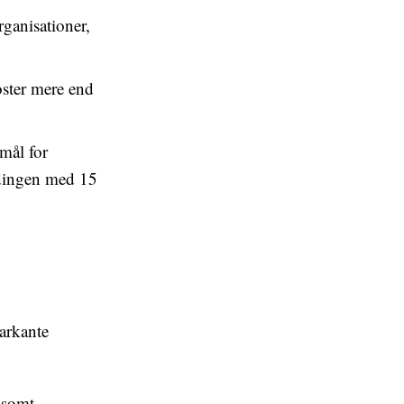
ganisationer,
oster mere end
 mål for
ndingen med 15
arkante
gsomt