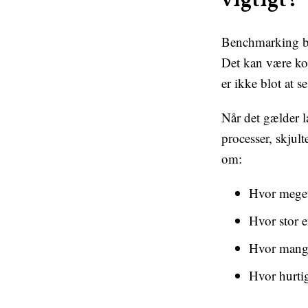
vigtigt?
Benchmarking be
Det kan være kon
er ikke blot at s
Når det gælder l
processer, skjul
om:
Hvor meget 
Hvor stor e
Hvor mange 
Hvor hurti