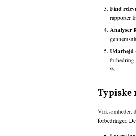
Find rele
rapporter f
Analyser f
gennemsnit
Udarbejd 
forbedring
%.
Typiske 
Virksomheder, d
forbedringer. De
Lavere la