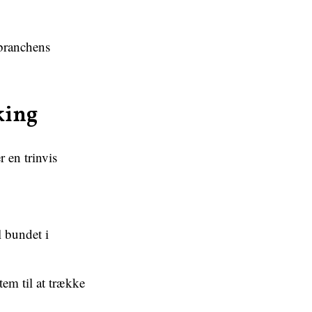
branchens
king
 en trinvis
l bundet i
m til at trække