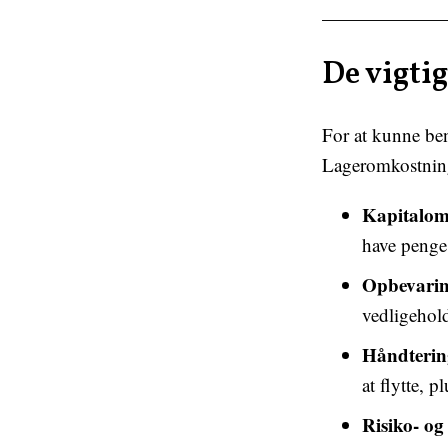
De vigti
For at kunne ben
Lageromkostninge
Kapitalom
have penge 
Opbevarin
vedligeholde
Håndterin
at flytte, 
Risiko- o