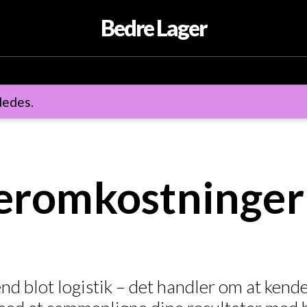
Bedre Lager
ledes.
ageromkostninge
d blot logistik – det handler om at kende