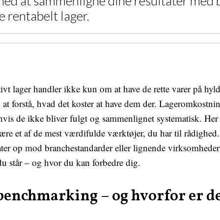
ed at sammenligne dine resultater med br
 rentabelt lager.
tivt lager handler ikke kun om at have de rette varer på hyl
at forstå, hvad det koster at have dem der. Lageromkostnin
 hvis de ikke bliver fulgt og sammenlignet systematisk. Her
e et af de mest værdifulde værktøjer, du har til rådighed.
ater op mod branchestandarder eller lignende virksomheder f
 du står – og hvor du kan forbedre dig.
benchmarking – og hvorfor er d