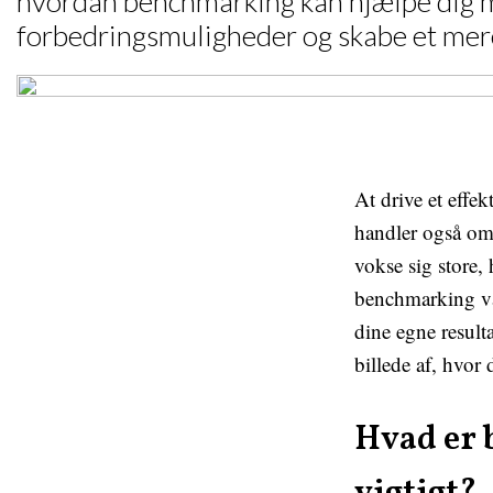
hvordan benchmarking kan hjælpe dig m
forbedringsmuligheder og skabe et mere
At drive et effek
handler også om 
vokse sig store,
benchmarking vær
dine egne result
billede af, hvor
Hvad er 