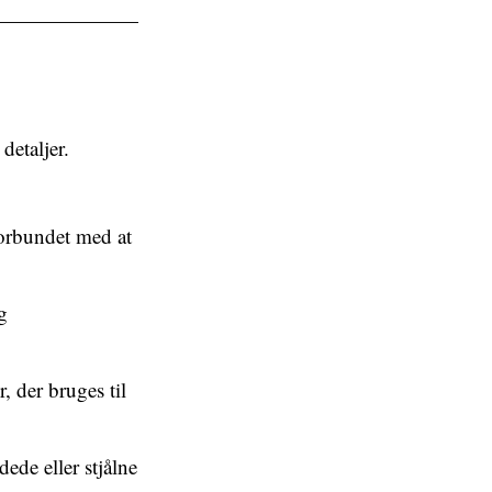
detaljer.
forbundet med at
g
, der bruges til
ede eller stjålne