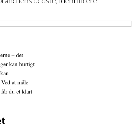
anchens bedste, identificere
derne – det
ger kan hurtigt
 kan
 Ved at måle
år du et klart
et