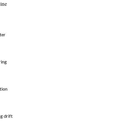
dine
ter
ring
tion
g drift