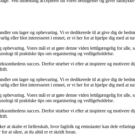
tilbage. Ved tilmelding accepterer du vores betingelser og giver samtykke
dler om lager og opbevaring. Vi er dedikerede til at give dig de bedste 
lig eller blot interesseret i emnet, er vi her for at hjælpe dig med at n
g opbevaring. Vores mål er at gøre denne viden lettilgængelig for alle,
knologi til praktiske tips om organisering og vedligeholdelse.
irksomhedens succes. Derfor stræber vi efter at inspirere og motivere di
rift.
dler om lager og opbevaring. Vi er dedikerede til at give dig de bedste 
lig eller blot interesseret i emnet, er vi her for at hjælpe dig med at n
g opbevaring. Vores mål er at gøre denne viden lettilgængelig for alle,
knologi til praktiske tips om organisering og vedligeholdelse.
irksomhedens succes. Derfor stræber vi efter at inspirere og motivere di
rift.
er at skabe et fællesskab, hvor fagfolk og entusiaster kan dele erfaringe
or at sikre, at du altid er et skridt foran.