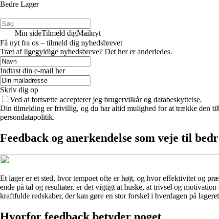
Bedre Lager
Min side
Tilmeld dig
Mailnyt
Få nyt fra os – tilmeld dig nyhedsbrevet
Træt af ligegyldige nyhedsbreve? Det her er anderledes.
Indtast din e-mail her
Skriv dig op
Ved at fortsætte accepterer jeg brugervilkår og databeskyttelse.
Din tilmelding er frivillig, og du har altid mulighed for at trække den 
persondatapolitik.
Feedback og anerkendelse som veje til bedre
Et lager er et sted, hvor tempoet ofte er højt, og hvor effektivitet og p
ende på tal og resultater, er det vigtigt at huske, at trivsel og motiva
kraftfulde redskaber, der kan gøre en stor forskel i hverdagen på lageret
Hvorfor feedback betyder noget