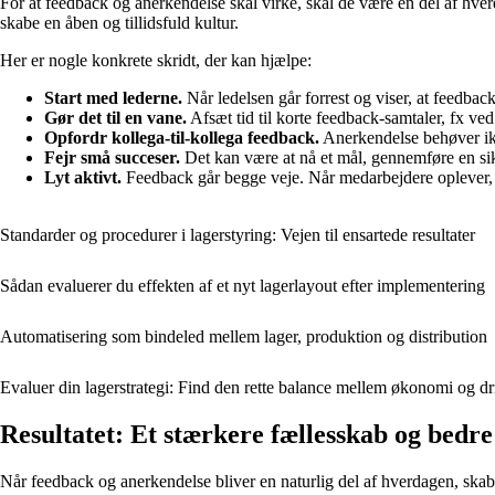
For at feedback og anerkendelse skal virke, skal de være en del af hver
skabe en åben og tillidsfuld kultur.
Her er nogle konkrete skridt, der kan hjælpe:
Start med lederne.
Når ledelsen går forrest og viser, at feedback
Gør det til en vane.
Afsæt tid til korte feedback-samtaler, fx ved 
Opfordr kollega-til-kollega feedback.
Anerkendelse behøver ikk
Fejr små succeser.
Det kan være at nå et mål, gennemføre en sik
Lyt aktivt.
Feedback går begge veje. Når medarbejdere oplever, at
Standarder og procedurer i lagerstyring: Vejen til ensartede resultater
Sådan evaluerer du effekten af et nyt lagerlayout efter implementering
Automatisering som bindeled mellem lager, produktion og distribution
Evaluer din lagerstrategi: Find den rette balance mellem økonomi og dri
Resultatet: Et stærkere fællesskab og bedre 
Når feedback og anerkendelse bliver en naturlig del af hverdagen, skabe