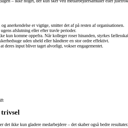
dagen – ikke noget, der kun sker ved medarbejdersamtaler eller julefrok
 og anerkendelse er vigtige, smitter det af på resten af organisationen.
ugens afslutning eller efter travle perioder.
e kun komme oppefra. Når kolleger roser hinanden, styrkes fællesska
kerhedsuge uden uheld eller håndtere en stor ordre effektivt.
 deres input bliver taget alvorligt, vokser engagementet.
ft
trivsel
r det ikke kun gladere medarbejdere – det skaber også bedre resultater. 