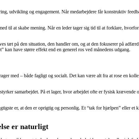
æring, udvikling og engagement. Når medarbejdere får konstruktiv feedb
 til at skabe mening. Når en leder tager sig tid til at forklare, hvorfo
ives tæt på den situation, den handler om, og at den fokuserer på adfærd
ldet” kan have større effekt end en generel ros ved månedens udgang.
er med – både fagligt og socialt. Det kan være alt fra at rose en kolleg
styrker samarbejdet. På et lager, hvor arbejdet ofte er fysisk krævende
igste er, at den er oprigtig og personlig. Et “tak for hjælpen” eller et
se er naturligt