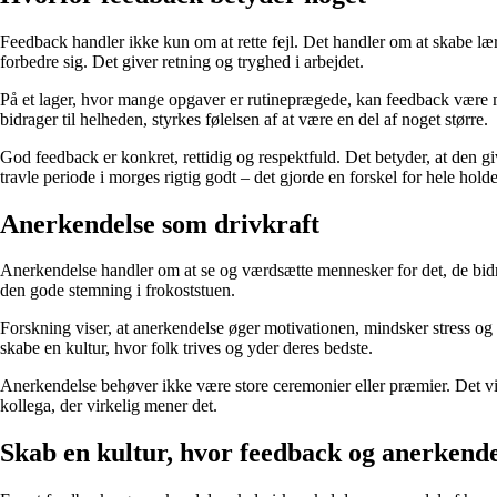
Feedback handler ikke kun om at rette fejl. Det handler om at skabe l
forbedre sig. Det giver retning og tryghed i arbejdet.
På et lager, hvor mange opgaver er rutineprægede, kan feedback være med
bidrager til helheden, styrkes følelsen af at være en del af noget større.
God feedback er konkret, rettidig og respektfuld. Det betyder, at den g
travle periode i morges rigtig godt – det gjorde en forskel for hele ho
Anerkendelse som drivkraft
Anerkendelse handler om at se og værdsætte mennesker for det, de bidrag
den gode stemning i frokoststuen.
Forskning viser, at anerkendelse øger motivationen, mindsker stress og 
skabe en kultur, hvor folk trives og yder deres bedste.
Anerkendelse behøver ikke være store ceremonier eller præmier. Det vigt
kollega, der virkelig mener det.
Skab en kultur, hvor feedback og anerkendel