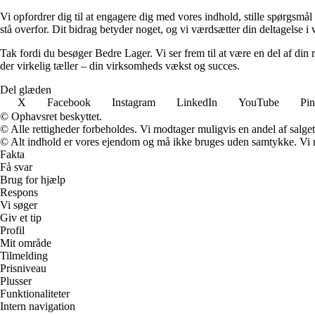
Vi opfordrer dig til at engagere dig med vores indhold, stille spørgsmå
stå overfor. Dit bidrag betyder noget, og vi værdsætter din deltagelse i 
Tak fordi du besøger Bedre Lager. Vi ser frem til at være en del af din
der virkelig tæller – din virksomheds vækst og succes.
Del glæden
X
Facebook
Instagram
LinkedIn
YouTube
Pin
© Ophavsret beskyttet.
© Alle rettigheder forbeholdes. Vi modtager muligvis en andel af salget,
© Alt indhold er vores ejendom og må ikke bruges uden samtykke. Vi mod
Fakta
Få svar
Brug for hjælp
Respons
Vi søger
Giv et tip
Profil
Mit område
Tilmelding
Prisniveau
Plusser
Funktionaliteter
Intern navigation