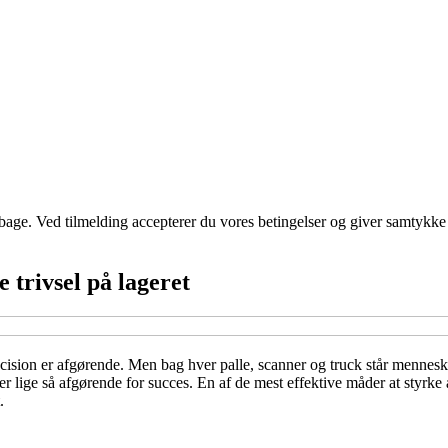
tilbage. Ved tilmelding accepterer du vores betingelser og giver samtykke
 trivsel på lageret
ræcision er afgørende. Men bag hver palle, scanner og truck står menneske
tion er lige så afgørende for succes. En af de mest effektive måder at s
.