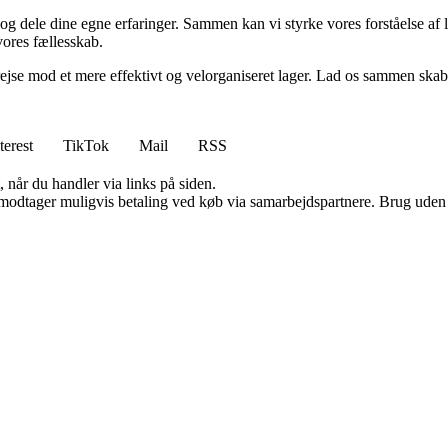
l og dele dine egne erfaringer. Sammen kan vi styrke vores forståelse af
vores fællesskab.
 rejse mod et mere effektivt og velorganiseret lager. Lad os sammen ska
terest
TikTok
Mail
RSS
 når du handler via links på siden.
tager muligvis betaling ved køb via samarbejdspartnere. Brug uden till