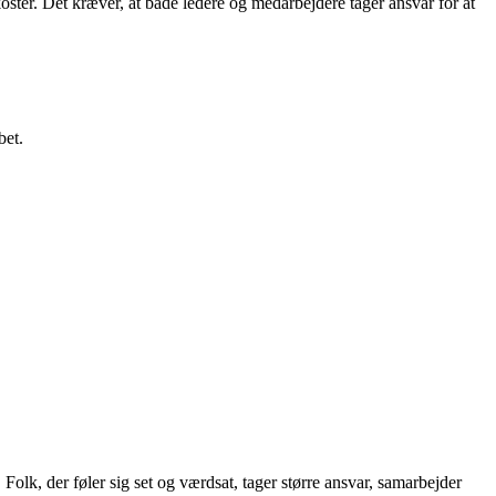
oster. Det kræver, at både ledere og medarbejdere tager ansvar for at
bet.
Folk, der føler sig set og værdsat, tager større ansvar, samarbejder